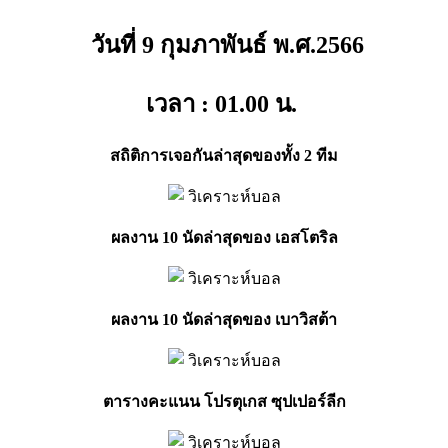
วันที่ 9 กุมภาพันธ์ พ.ศ.2566
เวลา : 01.00
น.
สถิติการเจอกันล่าสุดของทั้ง 2 ทีม
ผลงาน 10 นัดล่าสุดของ เอสโตริล
ผลงาน 10 นัดล่าสุดของ เบาวิสต้า
ตารางคะแนน โปรตุเกส ซุปเปอร์ลีก