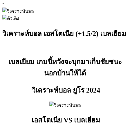
"
"
วิเคราะห์บอล เอสโตเนีย (+1.5/2) เบลเยียม
เบลเยียม เกมนี้หวังจะบุกมาเก็บชัยชนะ
นอกบ้านให้ได้
วิเคราะห์บอล ยูโร 2024
เอสโตเนีย VS เบลเยียม