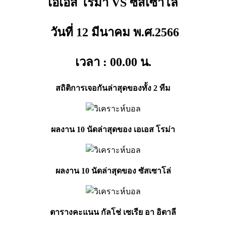
เอเอส โรม่า VS ซัสเซาโล่
วันที่ 12 มีนาคม พ.ศ.2566
เวลา : 00.00
น.
สถิติการเจอกันล่าสุดของทั้ง 2 ทีม
ผลงาน 10 นัดล่าสุดของ เอเอส โรม่า
ผลงาน 10 นัดล่าสุดของ ซัสเซาโล่
ตารางคะแนน กัลโช่ เซเรีย อา อิตาลี