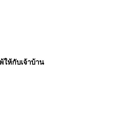
ให้กับเจ้าบ้าน