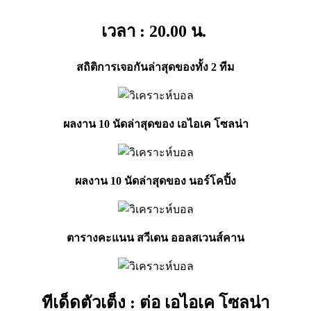
เวลา : 20.00
น.
สถิติการเจอกันล่าสุดของทั้ง 2 ทีม
ผลงาน 10 นัดล่าสุดของ เอไอเค โซลน่า
ผลงาน 10 นัดล่าสุดของ นอร์โคปิ้ง
ตารางคะแนน สวีเดน ออลสเวนส์คาน
ทีเด็ดตัวเต็ง : ต่อ เอไอเค โซลน่า