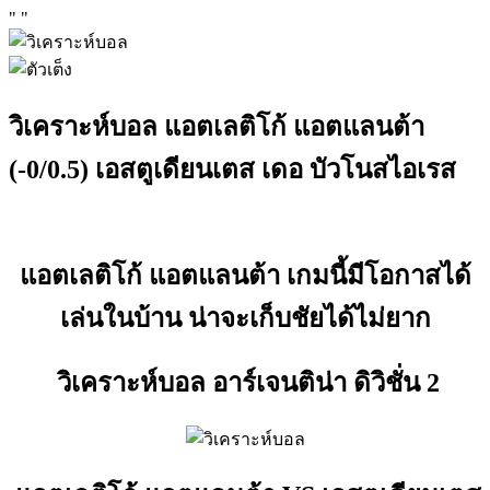
"
"
วิเคราะห์บอล แอตเลติโก้ แอตแลนต้า
(-0/0.5) เอสตูเดียนเตส เดอ บัวโนสไอเรส
แอตเลติโก้ แอตแลนต้า เกมนี้มีโอกาสได้
เล่นในบ้าน น่าจะเก็บชัยได้ไม่ยาก
วิเคราะห์บอล อาร์เจนติน่า ดิวิชั่น 2