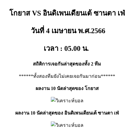
โกยาส VS อินดิเพนเดียนเต้ ซานตา เฟ่
วันที่ 4 เมษายน พ.ศ.2566
เวลา : 05.00
น.
สถิติการเจอกันล่าสุดของทั้ง 2 ทีม
******ทั้งสองทีมยังไม่เคยเจอกันมาก่อน******
ผลงาน 10 นัดล่าสุดของ โกยาส
ผลงาน 10 นัดล่าสุดของ อินดิเพนเดียนเต้ ซานตา เฟ่