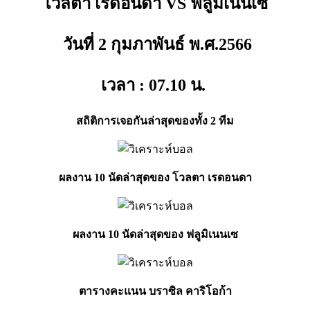
โวลตา เรดอนดา VS ฟลูมิเนนเซ
วันที่ 2 กุมภาพันธ์ พ.ศ.2566
เวลา : 07.10
น.
สถิติการเจอกันล่าสุดของทั้ง 2 ทีม
ผลงาน 10 นัดล่าสุดของ โวลตา เรดอนดา
ผลงาน 10 นัดล่าสุดของ ฟลูมิเนนเซ
ตารางคะแนน บราซิล คาริโอก้า