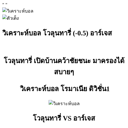
"
"
วิเคราะห์บอล โวลุนทารี่ (-0.5) อาร์เจส
โวลุนทารี่ เปิดบ้านคว้าชัยชนะ มาครองได้
สบายๆ
วิเคราะห์บอล โรมาเนีย ดิวิชั่น1
โวลุนทารี่ VS อาร์เจส