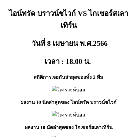
ไอน์ทรัค บราวน์ชไวก์ VS ไกเซอร์สเลา
เทิร์น
วันที่ 8 เมษายน พ.ศ.2566
เวลา : 18.00
น.
สถิติการเจอกันล่าสุดของทั้ง 2 ทีม
ผลงาน 10 นัดล่าสุดของ ไอน์ทรัค บราวน์ชไวก์
ผลงาน 10 นัดล่าสุดของ ไกเซอร์สเลาเทิร์น