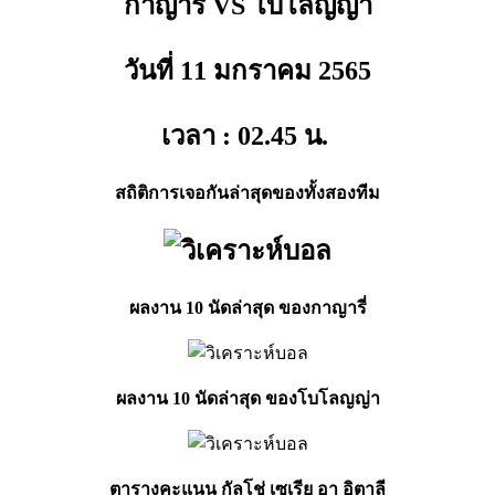
กาญารี่ VS โบโลญญ่า
วันที่ 11 มกราคม
2565
เวลา : 02.45
น.
สถิติการเจอกันล่าสุดของทั้งสองทีม
ผลงาน 10 นัดล่าสุด ของกาญารี่
ผลงาน 10 นัดล่าสุด ของโบโลญญ่า
ตารางคะแนน กัลโช่ เซเรีย อา อิตาลี