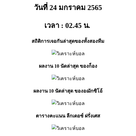
วันที่ 24 มกราคม
2565
เวลา : 02.45
น.
สถิติการเจอกันล่าสุดของทั้งสองทีม
ผลงาน 10 นัดล่าสุด ของก็อง
ผลงาน 10 นัดล่าสุด ของอฌักซิโอ้
ตารางคะเเนน ลีกเดอซ์ ฝรั่งเศส