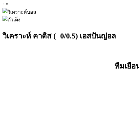
"
"
วิเคราะห์ คาดิส (+0/0.5) เอสปันญ่อล
ทีมเยือ