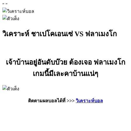
"
"
วิเคราะห์ ชาเปโคเอนเซ่ VS ฟลาเมงโก
เจ้าบ้านอยู่อันดับบ๊วย ต้องเจอ ฟลาเมงโก
เกมนี้มีเละคาบ้านแน่ๆ
ติตตามผลบอลได้ที่ >>>
วิเคราะห์บอล