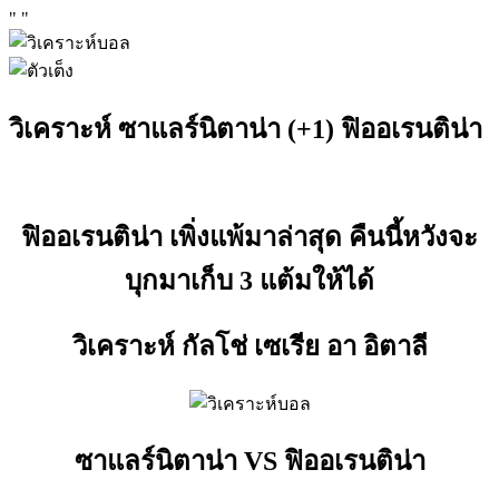
"
"
วิเคราะห์ ซาแลร์นิตาน่า (+1) ฟิออเรนติน่า
ฟิออเรนติน่า เพิ่งแพ้มาล่าสุด คืนนี้หวังจะ
บุกมาเก็บ 3 แต้มให้ได้
วิเคราะห์ กัลโช่ เซเรีย อา อิตาลี
ซาแลร์นิตาน่า VS ฟิออเรนติน่า