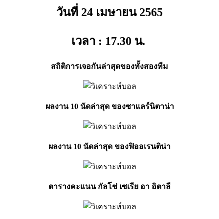
วันที่ 24 เมษายน
2565
เวลา : 17.30
น.
สถิติการเจอกันล่าสุดของทั้งสองทีม
ผลงาน 10 นัดล่าสุด ของซาแลร์นิตาน่า
ผลงาน 10 นัดล่าสุด ของฟิออเรนติน่า
ตารางคะแนน
กัลโช่ เซเรีย อา อิตาลี