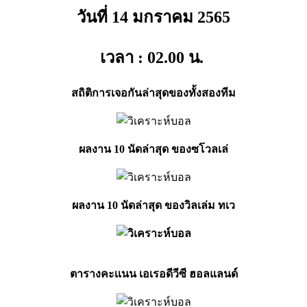
วันที่ 14 มกราคม
2565
เวลา : 02.00
น.
สถิติการเจอกันล่าสุดของทั้งสองทีม
ผลงาน 10 นัดล่าสุด ของซโวลเล่
ผลงาน 10 นัดล่าสุด ของวิลเล่ม ทเว
ตารางคะเเนน เอเรอดีวีซี ฮอลแลนด์