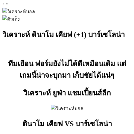
"
"
วิเคราะห์ ดินาโม เคียฟ (+1) บาร์เซโลน่า
ทีมเยือน ฟอร์มยังไม่ได้ดีเหมือนเดิม แต่
เกมนี้น่าจะบุกมา เก็บชัยได้แน่ๆ
วิเคราะห์ ยูฟ่า แชมเปี้ยนส์ลีก
ดินาโม เคียฟ VS บาร์เซโลน่า