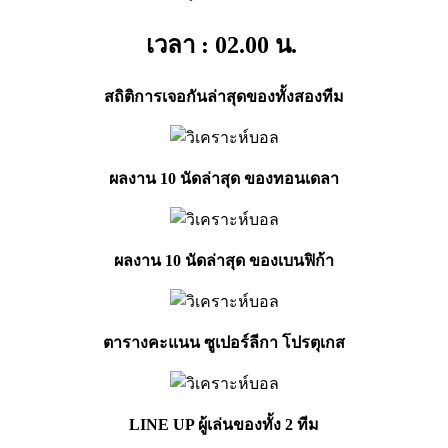
เวลา : 02.00
น.
สถิติการเจอกันล่าสุดของทั้งสองทีม
ผลงาน 10 นัดล่าสุด ของทอนเดลา
ผลงาน 10 นัดล่าสุด ของเบนฟิก้า
ตารางคะแนน ซูเปอร์ลีกา โปรตุเกส
LINE UP ผู้เล่นของทั้ง 2 ทีม