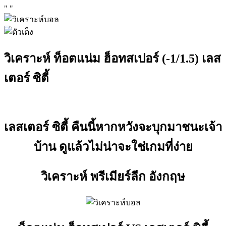
"
"
วิเคราะห์ ท็อตแน่ม ฮ็อทสเปอร์ (-1/1.5) เลส
เตอร์ ซิตี้
เลสเตอร์ ซิตี้ คืนนี้หากหวังจะบุกมาชนะเจ้า
บ้าน ดูแล้วไม่น่าจะใช่เกมที่ง่าย
วิเคราะห์ พรีเมียร์ลีก อังกฤษ