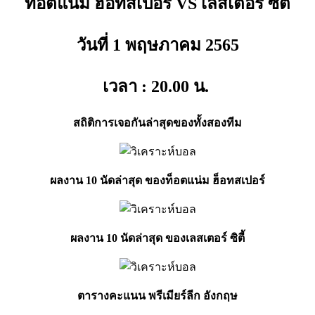
ท็อตแน่ม ฮ็อทสเปอร์ VS เลสเตอร์ ซิตี้
วันที่ 1 พฤษภาคม 2565
เวลา : 20.00
น.
สถิติการเจอกันล่าสุดของทั้งสองทีม
ผลงาน 10 นัดล่าสุด ของท็อตแน่ม ฮ็อทสเปอร์
ผลงาน 10 นัดล่าสุด ของเลสเตอร์ ซิตี้
ตารางคะแนน
พรีเมียร์ลีก อังกฤษ