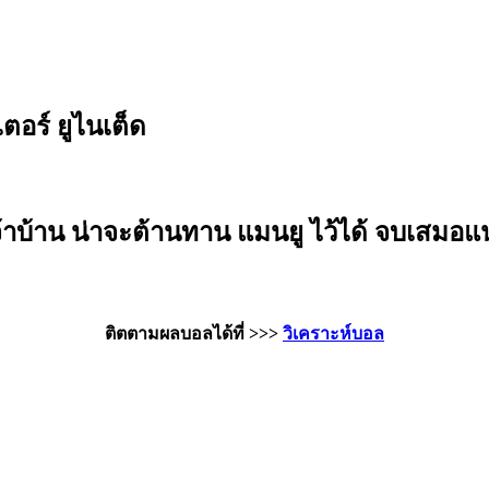
ตอร์ ยูไนเต็ด
จ้าบ้าน น่าจะต้านทาน แมนยู ไว้ได้ จบเสมอแน
ติตตามผลบอลได้ที่ >>>
วิเคราะห์บอล