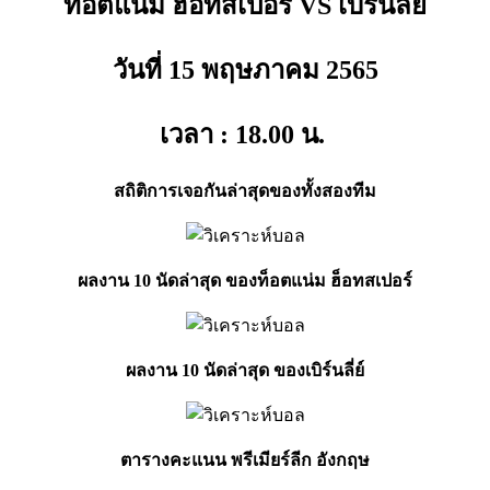
ท็อตแน่ม ฮ็อทสเปอร์ VS เบิร์นลี่ย์
วันที่ 15 พฤษภาคม
2565
เวลา : 18.00
น.
สถิติการเจอกันล่าสุดของทั้งสองทีม
ผลงาน 10 นัดล่าสุด ของท็อตแน่ม ฮ็อทสเปอร์
ผลงาน 10 นัดล่าสุด ของเบิร์นลี่ย์
ตารางคะแนน พรีเมียร์ลีก อังกฤษ