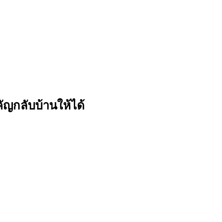
คัญกลับบ้านให้ได้