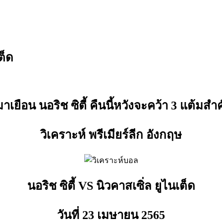
ต็ด
าเยือน นอริช ซิตี้ คืนนี้หวังจะคว้า 3 แต้มสำ
วิเคราะห์ พรีเมียร์ลีก อังกฤษ
นอริช ซิตี้ VS นิวคาสเซิ่ล ยูไนเต็ด
วันที่ 23 เมษายน
2565