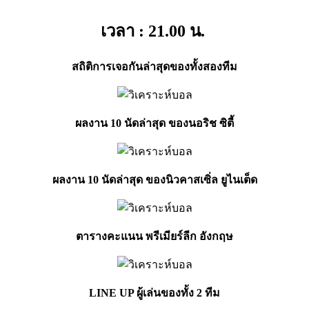
เวลา : 21.00
น.
สถิติการเจอกันล่าสุดของทั้งสองทีม
ผลงาน 10 นัดล่าสุด ของนอริช ซิตี้
ผลงาน 10 นัดล่าสุด ของนิวคาสเซิ่ล ยูไนเต็ด
ตารางคะแนน
พรีเมียร์ลีก อังกฤษ
LINE UP ผู้เล่นของทั้ง 2 ทีม