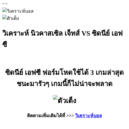
"
"
วิเคราะห์ นิวคาสเซิล เจ็ทส์ VS ซิดนีย์ เอฟ
ซี
ซิดนีย์ เอฟซี ฟอร์มโหดใช้ได้ 3 เกมล่าสุด
ชนะมารัวๆ เกมนี้ก็ไม่น่าจะพลาด
ติตตามเพิ่มเติมได้ที่ >>>
วิเคราะห์บอล