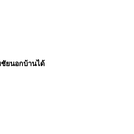
็บชัยนอกบ้านได้