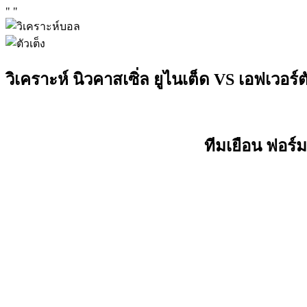
"
"
วิเคราะห์ นิวคาสเซิ่ล ยูไนเต็ด VS เอฟเวอร์ต
ทีมเยือน ฟอร์ม