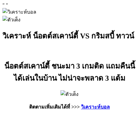
"
"
วิเคราะห์ น็อตต์สเคาน์ตี้ VS กริมสบี้ ทาวน์
น็อตต์สเคาน์ตี้ ชนะมา 3 เกมติด แถมคืนนี้
ได้เล่นในบ้าน ไม่น่าจะพลาด 3 แต้ม
ติตตามเพิ่มเติมได้ที่ >>>
วิเคราะห์บอล