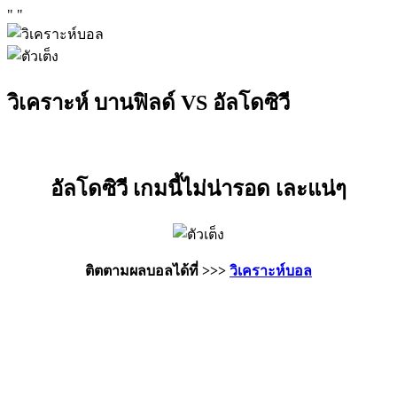
"
"
วิเคราะห์ บานฟิลด์ VS อัลโดซิวี
อัลโดซิวี เกมนี้ไม่น่ารอด เละแน่ๆ
ติตตามผลบอลได้ที่ >>>
วิเคราะห์บอล