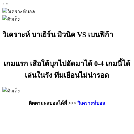
"
"
วิเคราะห์ บาเยิร์น มิวนิค VS เบนฟิก้า
เกมแรก เสือใต้บุกไปอัดมาได้ 0-4 เกมนี้ได้
เล่นในรัง ทีมเยือนไม่น่ารอด
ติตตามผลบอลได้ที่ >>>
วิเคราะห์บอล