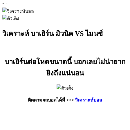
"
"
วิเคราะห์ บาเยิร์น มิวนิค VS ไมนซ์
บาเยิร์นต่อโหดขนาดนี้ บอกเลยไม่น่ายาก
ยิงถึงแน่นอน
ติตตามผลบอลได้ที่ >>>
วิเคราะห์บอล