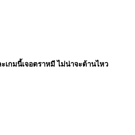
และเกมนี้เจอตราหมี ไม่น่าจะต้านไหว