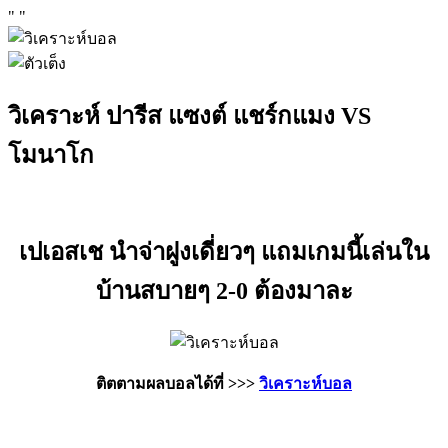
"
"
วิเคราะห์ ปารีส แซงต์ แชร์กแมง VS
โมนาโก
เปเอสเช นำจ่าฝูงเดี่ยวๆ แถมเกมนี้เล่นใน
บ้านสบายๆ 2-0 ต้องมาละ
ติตตามผลบอลได้ที่ >>>
วิเคราะห์บอล