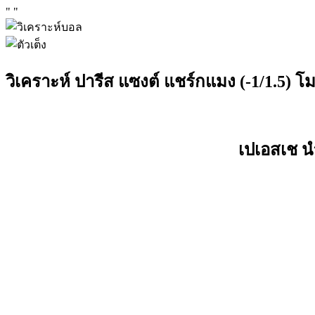
"
"
วิเคราะห์ ปารีส แซงต์ แชร์กแมง (-1/1.5) 
เปเอสเช นำ