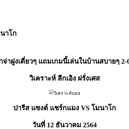
โมนาโก
จ่าฝูงเดี่ยวๆ แถมเกมนี้เล่นในบ้านสบายๆ 2
วิเคราะห์ ลีกเอิง ฝรั่งเศส
ปารีส แซงต์ แชร์กแมง VS โมนาโก
วันที่ 12 ธันวาคม
2564