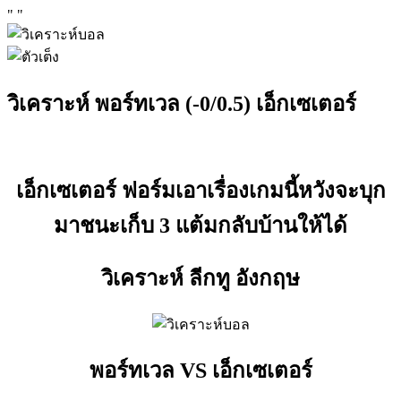
"
"
วิเคราะห์ พอร์ทเวล (-0/0.5) เอ็กเซเตอร์
เอ็กเซเตอร์ ฟอร์มเอาเรื่องเกมนี้หวังจะบุก
มาชนะเก็บ 3 แต้มกลับบ้านให้ได้
วิเคราะห์ ลีกทู อังกฤษ
พอร์ทเวล VS เอ็กเซเตอร์