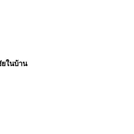
ชัยในบ้าน