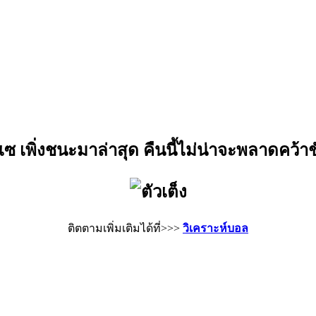
เซ เพิ่งชนะมาล่าสุด
คืนนี้ไม่น่าจะพลาดคว้า
ติตตามเพิ่มเติมได้ที่>>>
วิเคราะห์บอล