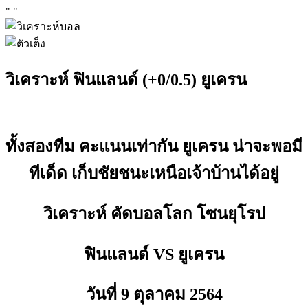
"
"
วิเคราะห์ ฟินแลนด์ (+0/0.5) ยูเครน
ทั้งสองทีม คะแนนเท่ากัน ยูเครน น่าจะพอมี
ทีเด็ด เก็บชัยชนะเหนือเจ้าบ้านได้อยู่
วิเคราะห์ คัดบอลโลก โซนยุโรป
ฟินแลนด์ VS ยูเครน
วันที่ 9
ตุลาคม 2564