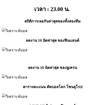
เวลา : 23.00
น.
สถิติการเจอกันล่าสุดของทั้งสองทีม
ผลงาน 10 นัดล่าสุด ของฟินแลนด์
ผลงาน 10 นัดล่าสุด ของยูเครน
ตารางคะแนน คัดบอลโลก โซนยุโรป