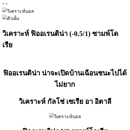
"
"
วิเคราะห์ ฟิออเรนติน่า (-0.5/1) ซามพ์โด
เรีย
ฟิออเรนติน่า น่าจะเปิดบ้านเฉือนชนะไปได้
ไม่ยาก
วิเคราะห์ กัลโช่ เซเรีย อา อิตาลี