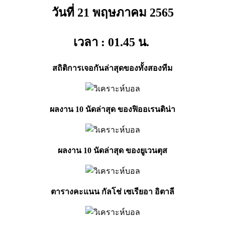
วันที่ 21 พฤษภาคม
2565
เวลา : 01.45
น.
สถิติการเจอกันล่าสุดของทั้งสองทีม
ผลงาน 10 นัดล่าสุด ของฟิออเรนติน่า
ผลงาน 10 นัดล่าสุด ของยูเวนตุส
ตารางคะแนน กัลโช่ เซเรียอา อิตาลี