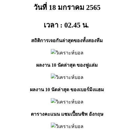
วันที่ 18 มกราคม
2565
เวลา : 02.45
น.
สถิติการเจอกันล่าสุดของทั้งสองทีม
ผลงาน 10 นัดล่าสุด ของฟูแล่ม
ผลงาน 10 นัดล่าสุด ของเบอร์มิงแฮม
ตารางคะเเนน แชมเปี้ยนชิพ อังกฤษ