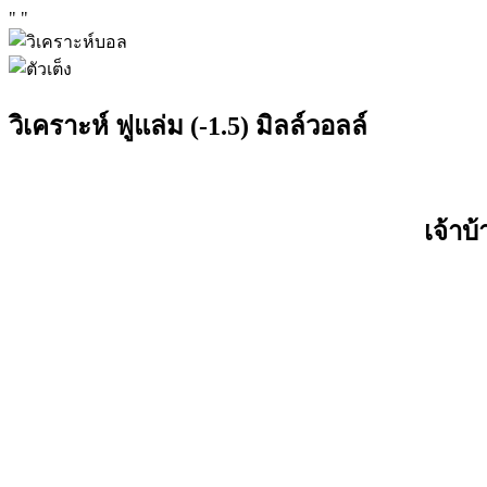
"
"
วิเคราะห์ ฟูแล่ม (-1.5) มิลล์วอลล์
เจ้าบ