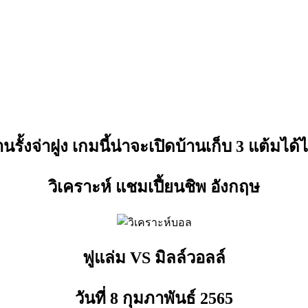
้านรั้งจ่าฝูง เกมนี้น่าจะเปิดบ้านเก็บ 3 แต้มได้
วิเคราะห์ แชมเปี้ยนชิพ อังกฤษ
ฟูแล่ม VS มิลล์วอลล์
วันที่ 8 กุมภาพันธ์
2565