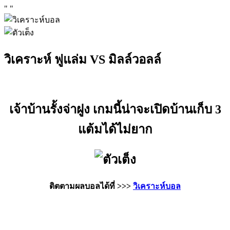
"
"
วิเคราะห์ ฟูแล่ม VS มิลล์วอลล์
เจ้าบ้านรั้งจ่าฝูง เกมนี้น่าจะเปิดบ้านเก็บ 3
แต้มได้ไม่ยาก
ติตตามผลบอลได้ที่ >>>
วิเคราะห์บอล