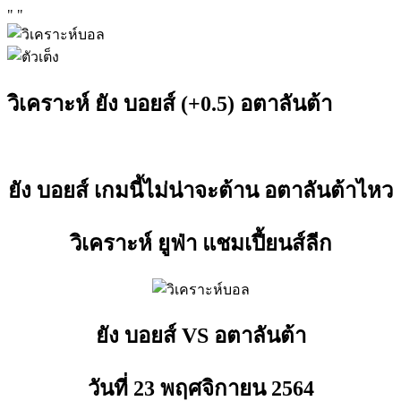
"
"
วิเคราะห์ ยัง บอยส์ (+0.5) อตาลันต้า
ยัง บอยส์ เกมนี้ไม่น่าจะต้าน อตาลันต้าไหว
วิเคราะห์ ยูฟ่า แชมเปี้ยนส์ลีก
ยัง บอยส์ VS อตาลันต้า
วันที่ 23 พฤศจิกายน
2564