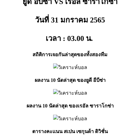
ยูดี อีบีซ่า VS เรอัล ซาราโกซ่า
วันที่ 31 มกราคม
2565
เวลา : 03.00
น.
สถิติการเจอกันล่าสุดของทั้งสองทีม
ผลงาน 10 นัดล่าสุด ของยูดี อีบีซ่า
ผลงาน 10 นัดล่าสุด ของเรอัล ซาราโกซ่า
ตารางคะเเนน สเปน เซกุนด้า ดิวิชั่น