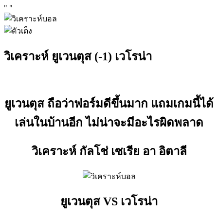
"
"
วิเคราะห์ ยูเวนตุส (-1) เวโรน่า
ยูเวนตุส ถือว่าฟอร์มดีขึ้นมาก แถมเกมนี้ได้
เล่นในบ้านอีก ไม่น่าจะมีอะไรผิดพลาด
วิเคราะห์ กัลโช่ เซเรีย อา อิตาลี
ยูเวนตุส VS เวโรน่า