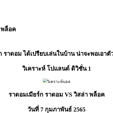
า พล็อค
ก ราดอม ได้เปรียบเล่นในบ้าน น่าจะพอเอาตัว
วิเคราะห์ โปแลนด์ ดิวิชั่น 1
ราดอมเมียร์ก ราดอม VS วิสล่า พล็อค
วันที่ 7 กุมภาพันธ์
2565