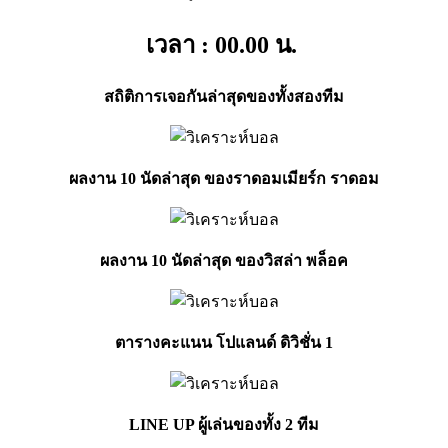
เวลา : 00.00
น.
สถิติการเจอกันล่าสุดของทั้งสองทีม
ผลงาน 10 นัดล่าสุด ของราดอมเมียร์ก ราดอม
ผลงาน 10 นัดล่าสุด ของวิสล่า พล็อค
ตารางคะแนน โปแลนด์ ดิวิชั่น 1
LINE UP ผู้เล่นของทั้ง 2 ทีม