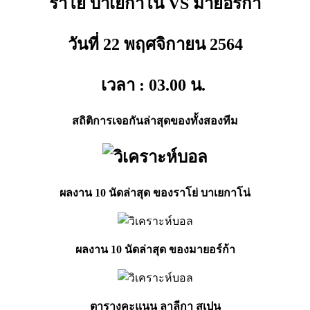
ราโย่ บาเยกาโน่ VS มายอร์ก้า
วันที่ 22 พฤศจิกายน
2564
เวลา : 03.00
น.
สถิติการเจอกันล่าสุดของทั้งสองทีม
ผลงาน 10 นัดล่าสุด ของราโย่ บาเยกาโน่
ผลงาน 10 นัดล่าสุด ของมายอร์ก้า
ตารางคะแนน ลาลีกา สเปน