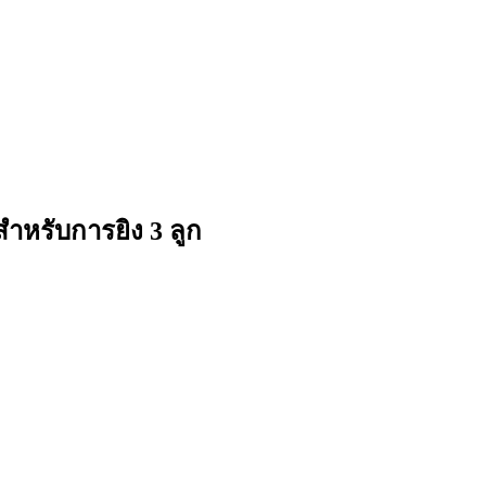
สำหรับการยิง 3 ลูก