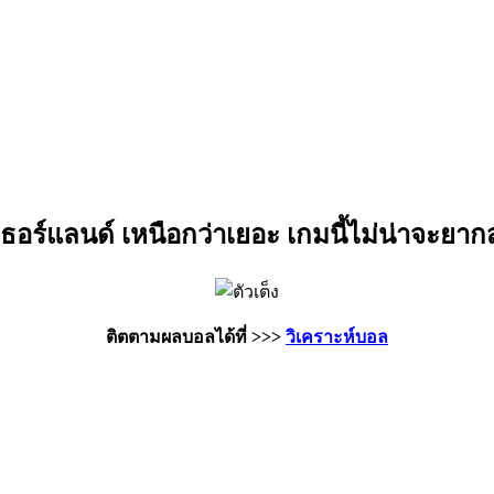
เธอร์แลนด์ เหนือกว่าเยอะ เกมนี้ไม่น่าจะยาก
ติตตามผลบอลได้ที่ >>>
วิเคราะห์บอล