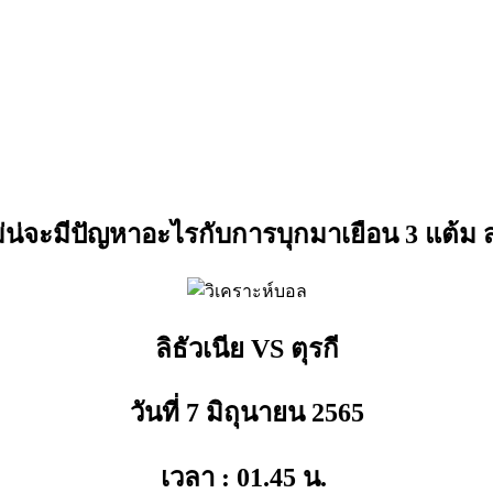
้ไม่น่จะมีปัญหาอะไรกับการบุกมาเยือน 3 แต้ม 
ลิธัวเนีย VS ตุรกี
วันที่ 7 มิถุนายน
2565
เวลา : 01.45
น.