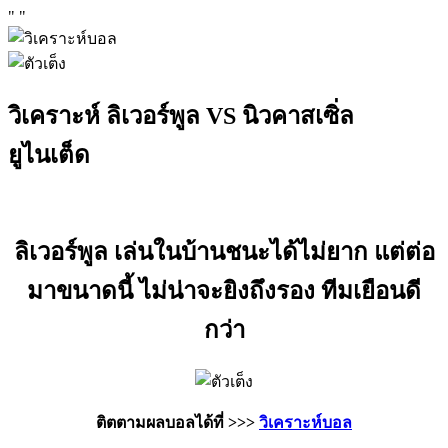
"
"
วิเคราะห์ ลิเวอร์พูล VS นิวคาสเซิ่ล
ยูไนเต็ด
ลิเวอร์พูล เล่นในบ้านชนะได้ไม่ยาก แต่ต่อ
มาขนาดนี้ ไม่น่าจะยิงถึงรอง ทีมเยือนดี
กว่า
ติตตามผลบอลได้ที่ >>>
วิเคราะห์บอล