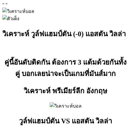
"
"
วิเคราะห์ วูล์ฟแฮมป์ตัน (-0) แอสตัน วิลล่า
คู่นี้อันดับติดกัน ต้องการ 3 แต้มด้วยกันทั้ง
คู่ บอกเลยน่าจะเป็นเกมที่มันส์มาก
วิเคราะห์ พรีเมียร์ลีก อังกฤษ
วูล์ฟแฮมป์ตัน VS แอสตัน วิลล่า