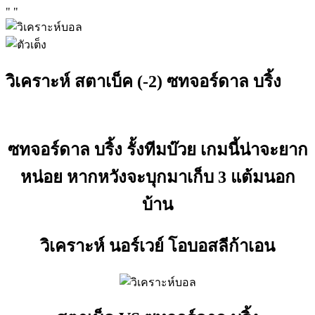
"
"
วิเคราะห์ สตาเบ็ค (-2) ซทจอร์ดาล บริ้ง
ซทจอร์ดาล บริ้ง รั้งทีมบ๊วย เกมนี้น่าจะยาก
หน่อย หากหวังจะบุกมาเก็บ 3 แต้มนอก
บ้าน
วิเคราะห์ นอร์เวย์ โอบอสลีก้าเอน