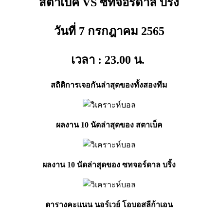
สตาเบ็ค VS ซทจอร์ดาล บริ้ง
วันที่ 7 กรกฎาคม
2565
เวลา : 23.00
น.
สถิติการเจอกันล่าสุดของทั้งสองทีม
ผลงาน 10 นัดล่าสุดของ สตาเบ็ค
ผลงาน 10 นัดล่าสุดของ ซทจอร์ดาล บริ้ง
ตารางคะแนน นอร์เวย์ โอบอสลีก้าเอน