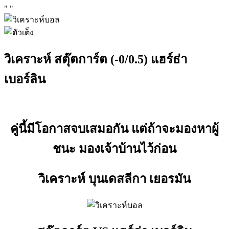
"
"
วิเคราะห์ สตุ๊ตการ์ต (-0/0.5) แฮร์ธ่า
เบอร์ลิน
คู่นี้มีโอกาสจบเสมอกัน แต่ถ้าจะมองหาผู้
ชนะ มองเจ้าบ้านไว้ก่อน
วิเคราะห์ บุนเดสลีกา เยอรมัน