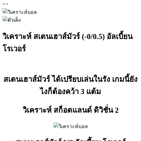
"
"
วิเคราะห์ สเตนเฮาส์มัวร์ (-0/0.5) อัลเบี้ยน
โรเวอร์
สเตนเฮาส์มัวร์ ได้เปรียบเล่นในรัง เกมนี้ยัง
ไงก็ต้องคว้า 3 แต้ม
วิเคราะห์ สก็อตแลนด์ ดิวิชั่น 2